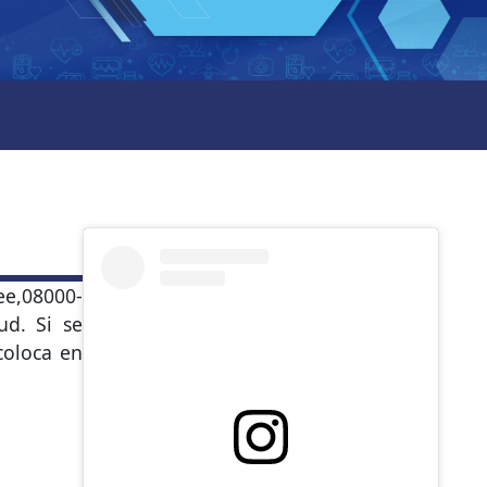
ee,08000-
ud. Si se
coloca en